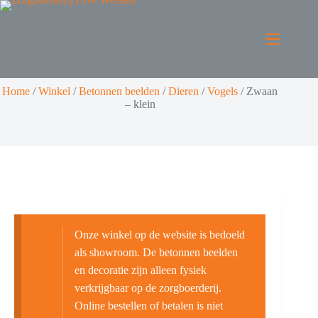
Home
/
Winkel
/
Betonnen beelden
/
Dieren
/
Vogels
/
Zwaan
– klein
Onze winkel op de website is bedoeld
als showroom. De betonnen beelden
en decoratie zijn alleen fysiek
verkrijgbaar op de zorgboerderij.
Online bestellen of betalen is niet