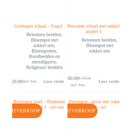
Gedragen schaal – Engel
Brocante schaal met sokkel
model 3
Betonnen beelden
,
Bloempot met
Betonnen beelden
,
sokkel sets
,
Bloempot met
Bloempotten
,
sokkel sets
Borstbeelden en
mensfiguren
,
Religieuze beelden
€
60.00
€
70.00
€
20.00
Lees verder
Lees verder
incl. btw
incl. btw
UITVERKOOP
UITVERKOOP