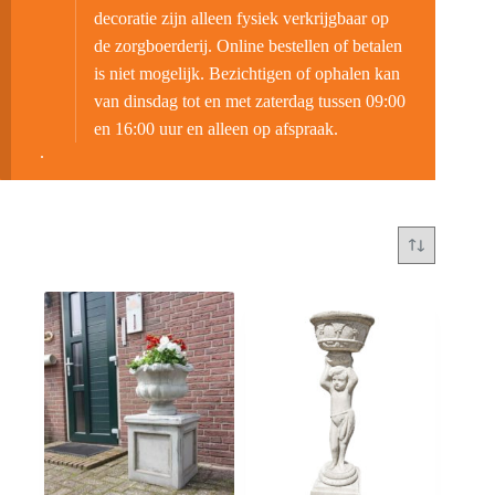
decoratie zijn alleen fysiek verkrijgbaar op
de zorgboerderij. Online bestellen of betalen
is niet mogelijk. Bezichtigen of ophalen kan
van dinsdag tot en met zaterdag tussen 09:00
en 16:00 uur en alleen op afspraak.
.