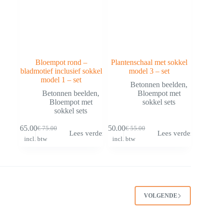
Bloempot rond –
Plantenschaal met sokkel
bladmotief inclusief sokkel
model 3 – set
model 1 – set
Betonnen beelden
,
Betonnen beelden
,
Bloempot met
Bloempot met
sokkel sets
sokkel sets
€
65.00
€
50.00
€
75.00
€
55.00
Lees verder
Lees verder
incl. btw
incl. btw
VOLGENDE