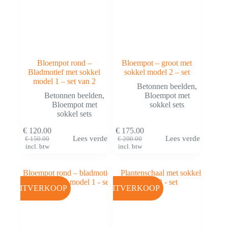
Bloempot rond –
Bloempot – groot met
Bladmotief met sokkel
sokkel model 2 – set
model 1 – set van 2
Betonnen beelden
,
Betonnen beelden
,
Bloempot met
Bloempot met
sokkel sets
sokkel sets
€
120.00
€
175.00
Lees verder
Lees verder
€
150.00
€
200.00
incl. btw
incl. btw
UITVERKOOP
UITVERKOOP