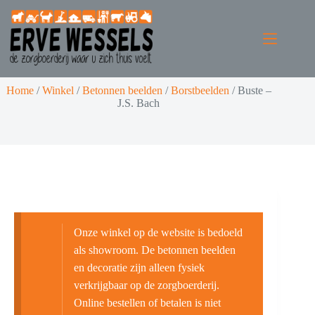
Home
/
Winkel
/
Betonnen beelden
/
Borstbeelden
/
Buste –
J.S. Bach
Onze winkel op de website is bedoeld
als showroom. De betonnen beelden
en decoratie zijn alleen fysiek
verkrijgbaar op de zorgboerderij.
Online bestellen of betalen is niet