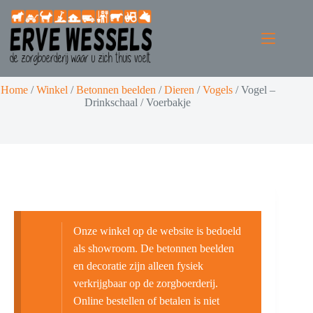
Home
/
Winkel
/
Betonnen beelden
/
Dieren
/
Vogels
/
Vogel –
Drinkschaal / Voerbakje
Onze winkel op de website is bedoeld
als showroom. De betonnen beelden
en decoratie zijn alleen fysiek
verkrijgbaar op de zorgboerderij.
Online bestellen of betalen is niet