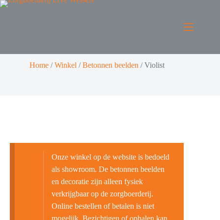
Home
/
Winkel
/
Betonnen beelden
/
Violist
Onze winkel op de website is bedoeld
als showroom. De betonnen beelden
en decoratie zijn alleen fysiek
verkrijgbaar op de zorgboerderij.
Online bestellen of betalen is niet
mogelijk. Bezichtigen of ophalen kan