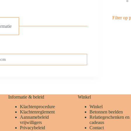
Filter op p
rmatie
 cm
Informatie & beleid
Winkel
Klachtenprocedure
Winkel
Klachtenreglement
Betonnen beelden
Aannamebeleid
Relatiegeschenken en
vrijwilligers
cadeaus
Privacybeleid
Contact