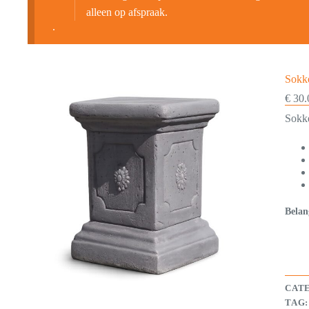
alleen op afspraak.
.
Sokke
€
30.
Sokk
Belan
CAT
TAG