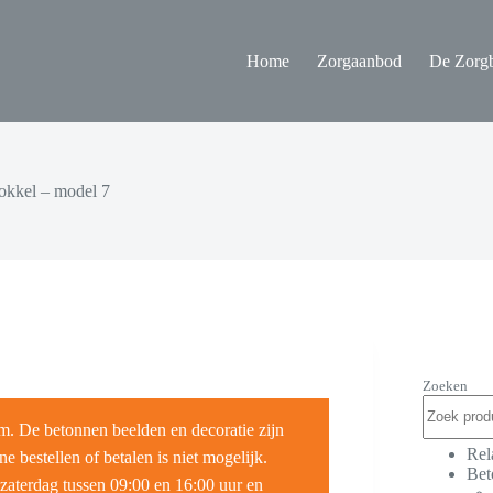
Home
Zorgaanbod
De Zorgb
okkel – model 7
Zoeken
m. De betonnen beelden en decoratie zijn
Rel
e bestellen of betalen is niet mogelijk.
Bet
zaterdag tussen 09:00 en 16:00 uur en