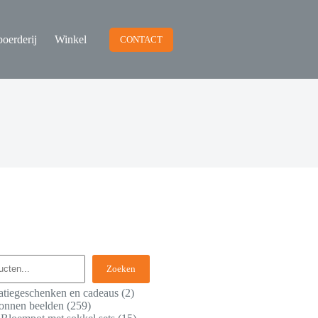
oerderij
Winkel
CONTACT
Zoeken
atiegeschenken en cadeaus
2
onnen beelden
259