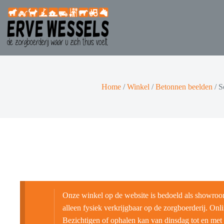
Home
/
Winkel
/
Betonnen beelden
/
S
Onze winkel op de website is bedoeld als showroo
alleen fysiek verkrijgbaar op de zorgboerderij. Onlin
Bezichtigen of ophalen kan van dinsdag tot en met 