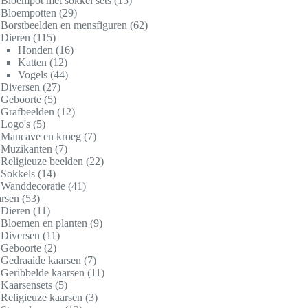
Bloempot met sokkel sets
15
Bloempotten
29
Borstbeelden en mensfiguren
62
Dieren
115
Honden
16
Katten
12
Vogels
44
Diversen
27
Geboorte
5
Grafbeelden
12
Logo's
5
Mancave en kroeg
7
Muzikanten
7
Religieuze beelden
22
Sokkels
14
Wanddecoratie
41
rsen
53
Dieren
11
Bloemen en planten
9
Diversen
11
Geboorte
2
Gedraaide kaarsen
7
Geribbelde kaarsen
11
Kaarsensets
5
Religieuze kaarsen
3