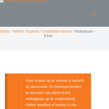
Home
/
Winkel
/
Kaarsen
/
Geribbelde kaarsen
/
Ribbelkaars –
Klein
Onze winkel op de website is bedoeld
als showroom. De betonnen beelden
en decoratie zijn alleen fysiek
verkrijgbaar op de zorgboerderij.
Online bestellen of betalen is niet