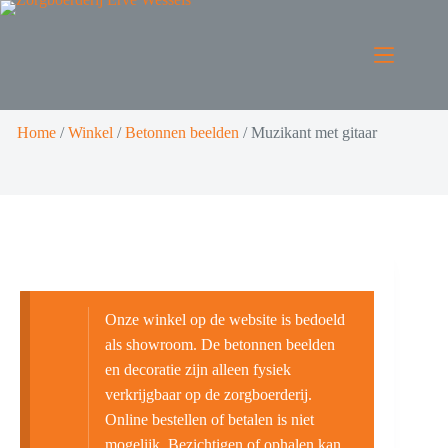
Home
/
Winkel
/
Betonnen beelden
/
Muzikant met gitaar
Onze winkel op de website is bedoeld
als showroom. De betonnen beelden
en decoratie zijn alleen fysiek
verkrijgbaar op de zorgboerderij.
Online bestellen of betalen is niet
mogelijk. Bezichtigen of ophalen kan