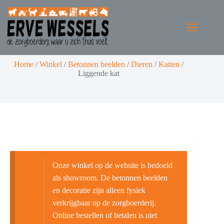
Home
/
Winkel
/
Betonnen beelden
/
Dieren
/
Katten
/
Liggende kat
Onze winkel op de website is bedoeld
als showroom. De betonnen beelden
en decoratie zijn alleen fysiek
verkrijgbaar op de zorgboerderij.
Online bestellen of betalen is niet