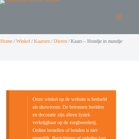
Home
/
Winkel
/
Kaarsen
/
Dieren
/
Kaars – Hondje in mandje
Onze winkel op de website is bedoeld
als showroom. De betonnen beelden
en decoratie zijn alleen fysiek
verkrijgbaar op de zorgboerderij.
Online bestellen of betalen is niet
mogelijk. Bezichtigen of ophalen kan