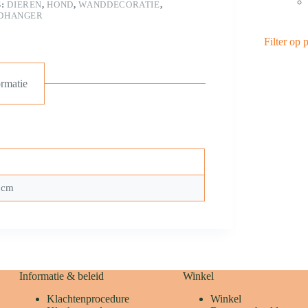
S:
DIEREN
,
HOND
,
WANDDECORATIE
,
DHANGER
Filter op p
rmatie
 cm
Informatie & beleid
Winkel
Klachtenprocedure
Winkel