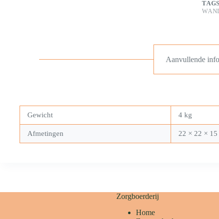
TAG
WAN
Aanvullende info
Gewicht
4 kg
Afmetingen
22 × 22 × 15
Zorgboerderij
Home