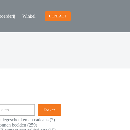
oerderij
Winkel
CONTACT
Zoeken
atiegeschenken en cadeaus
2
onnen beelden
259