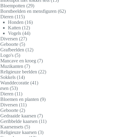
Bloempot met sokkel sets
15
Bloempotten
29
Borstbeelden en mensfiguren
62
Dieren
115
Honden
16
Katten
12
Vogels
44
Diversen
27
Geboorte
5
Grafbeelden
12
Logo's
5
Mancave en kroeg
7
Muzikanten
7
Religieuze beelden
22
Sokkels
14
Wanddecoratie
41
rsen
53
Dieren
11
Bloemen en planten
9
Diversen
11
Geboorte
2
Gedraaide kaarsen
7
Geribbelde kaarsen
11
Kaarsensets
5
Religieuze kaarsen
3