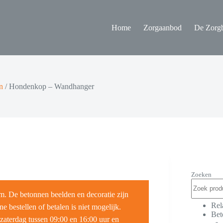
Home
Zorgaanbod
De Zorgb
n
/
Hondenkop – Wandhanger
Zoeken
m. De betonnen beelden en decoratie zijn
Rel
e bestellen of betalen is niet mogelijk.
Bet
zaterdag tussen 09:00 en 16:00 uur en