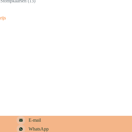
Stompkaarsen
13
rijs
E-mail
WhatsApp