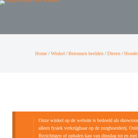
Home
/
Winkel
/
Betonnen beelden
/
Dieren
/
Honde
Onze winkel op de website is bedoeld als showroo
alleen fysiek verkrijgbaar op de zorgboerderij. Onlin
Bezichtigen of ophalen kan van dinsdag tot en met 