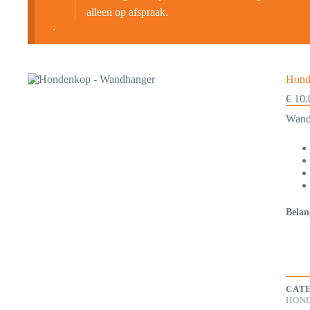
alleen op afspraak.
.
Hond
€
10.
Wand
Belan
CAT
HON