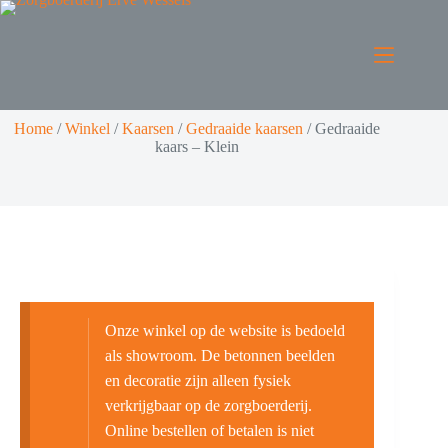
Home
/
Winkel
/
Kaarsen
/
Gedraaide kaarsen
/
Gedraaide
kaars – Klein
Onze winkel op de website is bedoeld
als showroom. De betonnen beelden
en decoratie zijn alleen fysiek
verkrijgbaar op de zorgboerderij.
Online bestellen of betalen is niet