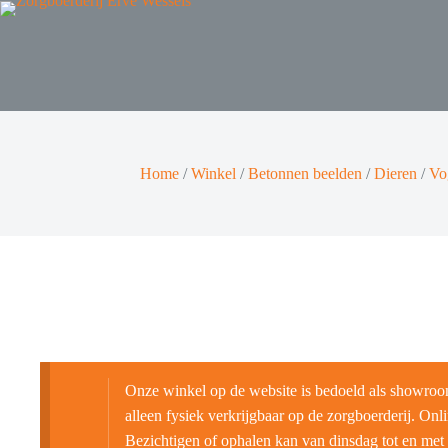
Home
/
Winkel
/
Betonnen beelden
/
Dieren
/
Vo
Onze winkel op de website is bedoeld als showroo
alleen fysiek verkrijgbaar op de zorgboerderij. Onlin
Bezichtigen of ophalen kan van dinsdag tot en met 