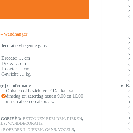
 – wandhanger
ecoratie vliegende gans
Breedte: … cm
Dikte: … cm
Hoogte: … cm
Gewicht: … kg
Kaa
grijke informatie
Ophalen of bezichtigen? Dat kan van
dinsdag tot zaterdag tussen 9.00 en 16.00
uur en alleen op afspraak.
EGORIEËN:
BETONNEN BEELDEN
,
DIEREN
,
ELS
,
WANDDECORATIE
S:
BOERDERIJ
,
DIEREN
,
GANS
,
VOGELS
,