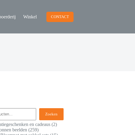
oerderij
Winkel
CONTACT
Zoeken
atiegeschenken en cadeaus
2
onnen beelden
259