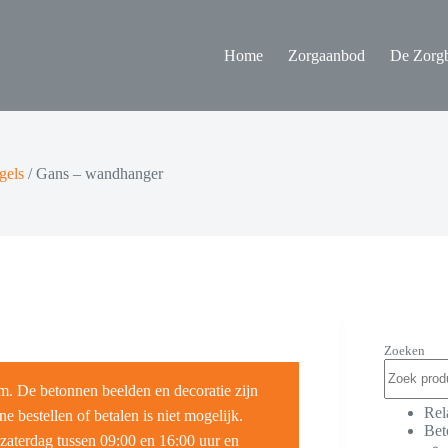
Home
Zorgaanbod
De Zorgb
gels
/
Gans – wandhanger
Zoeken
m. De betonnen beelden en decoratie zijn
Rel
e bestellen of betalen is niet mogelijk.
Bet
zaterdag tussen 09:00 en 16:00 uur en