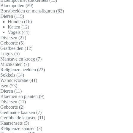
Bloempot met sokkel sets
15
Bloempotten
29
Borstbeelden en mensfiguren
62
Dieren
115
Honden
16
Katten
12
Vogels
44
Diversen
27
Geboorte
5
Grafbeelden
12
Logo's
5
Mancave en kroeg
7
Muzikanten
7
Religieuze beelden
22
Sokkels
14
Wanddecoratie
41
rsen
53
Dieren
11
Bloemen en planten
9
Diversen
11
Geboorte
2
Gedraaide kaarsen
7
Geribbelde kaarsen
11
Kaarsensets
5
Religieuze kaarsen
3