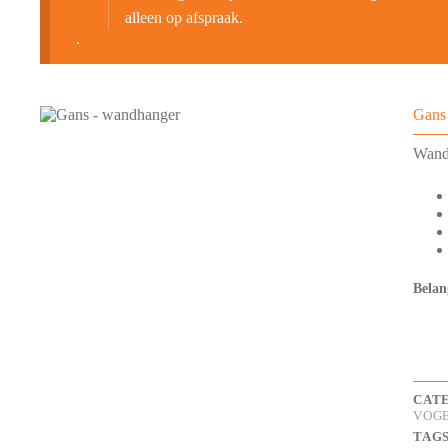
alleen op afspraak.
.
Gans
Wandd
Belan
CAT
VOG
TAG