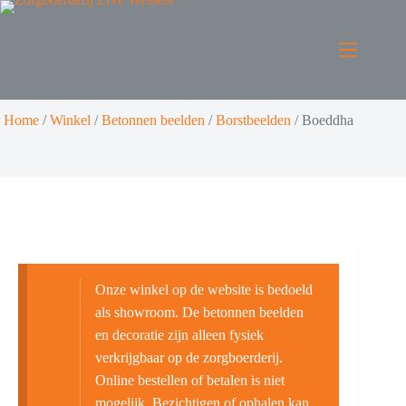
Home
/
Winkel
/
Betonnen beelden
/
Borstbeelden
/
Boeddha
Onze winkel op de website is bedoeld
als showroom. De betonnen beelden
en decoratie zijn alleen fysiek
verkrijgbaar op de zorgboerderij.
Online bestellen of betalen is niet
mogelijk. Bezichtigen of ophalen kan