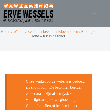
Home
/
Winkel
/
Betonnen beelden
/
Bloempotten
/
Bloempot
rond – Klassiek reliëf
Onze winkel op de website is bedoeld
als showroom. De betonnen beelden
en decoratie zijn alleen fysiek
verkrijgbaar op de zorgboerderij.
Online bestellen of betalen is niet