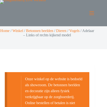
Home
/
Winkel
/
Betonnen beelden
/
Dieren
/
Vogels
/
Adelaar
– Links of rechts kijkend model
Onze winkel op de website is bedoeld
als showroom. De betonnen beelden
en decoratie zijn alleen fysiek
verkrijgbaar op de zorgboerderij.
Online bestellen of betalen is niet