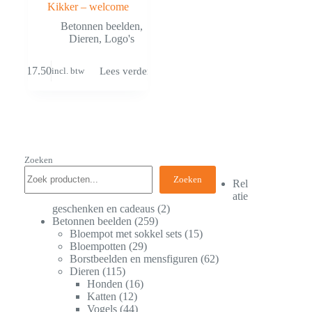
Kikker – welcome
Betonnen beelden
,
Dieren
,
Logo's
€
17.50
Lees verder
incl. btw
Zoeken
Zoeken
Rel
atie
geschenken en cadeaus
2
Betonnen beelden
259
Bloempot met sokkel sets
15
Bloempotten
29
Borstbeelden en mensfiguren
62
Dieren
115
Honden
16
Katten
12
Vogels
44