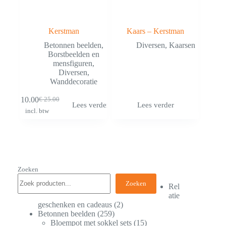
Kerstman
Kaars – Kerstman
Betonnen beelden
,
Diversen
,
Kaarsen
Borstbeelden en
mensfiguren
,
Diversen
,
Wanddecoratie
€
10.00
€
25.00
Lees verder
Lees verder
incl. btw
Zoeken
Zoeken
Rel
atie
geschenken en cadeaus
2
Betonnen beelden
259
Bloempot met sokkel sets
15