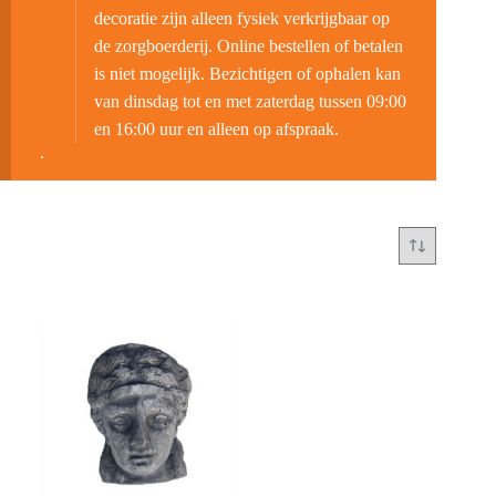
decoratie zijn alleen fysiek verkrijgbaar op
de zorgboerderij. Online bestellen of betalen
is niet mogelijk. Bezichtigen of ophalen kan
van dinsdag tot en met zaterdag tussen 09:00
en 16:00 uur en alleen op afspraak.
.