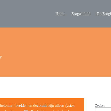
Home
Zorgaanbod
De Zorgb
ay
etonnen beelden en decoratie zijn alleen fysiek
Zoeken