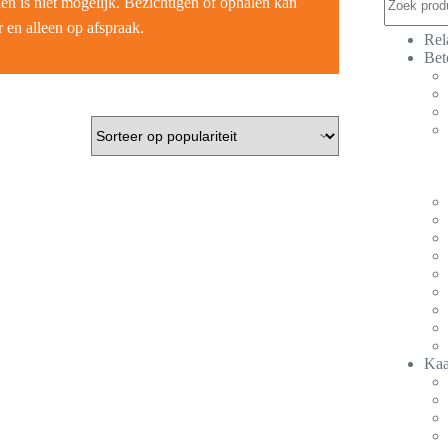
len is niet mogelijk. Bezichtigen of ophalen kan
 en alleen op afspraak.
Rel
Bet
Kaa