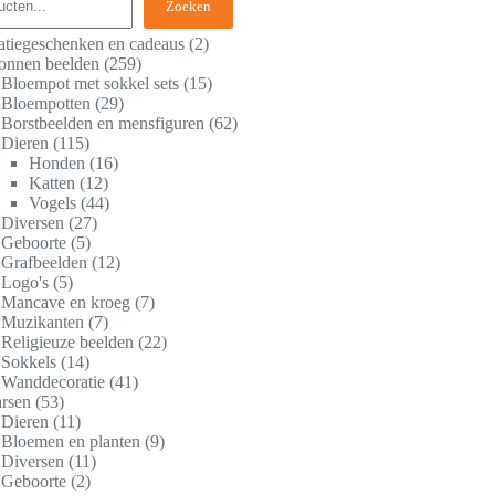
Zoeken
atiegeschenken en cadeaus
2
onnen beelden
259
Bloempot met sokkel sets
15
Bloempotten
29
Borstbeelden en mensfiguren
62
Dieren
115
Honden
16
Katten
12
Vogels
44
Diversen
27
Geboorte
5
Grafbeelden
12
Logo's
5
Mancave en kroeg
7
Muzikanten
7
Religieuze beelden
22
Sokkels
14
Wanddecoratie
41
rsen
53
Dieren
11
Bloemen en planten
9
Diversen
11
Geboorte
2